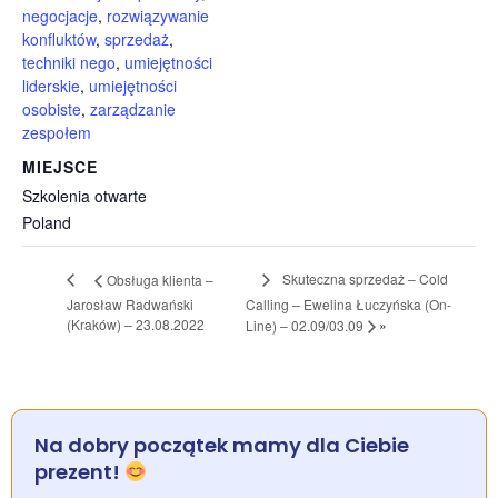
negocjacje
,
rozwiązywanie
konfluktów
,
sprzedaż
,
techniki nego
,
umiejętności
liderskie
,
umiejętności
osobiste
,
zarządzanie
zespołem
MIEJSCE
Szkolenia otwarte
Poland
Skuteczna sprzedaż – Cold
Obsługa klienta –
Jarosław Radwański
Calling – Ewelina Łuczyńska (On-
»
(Kraków) – 23.08.2022
Line) – 02.09/03.09
Na dobry początek mamy dla Ciebie
prezent!