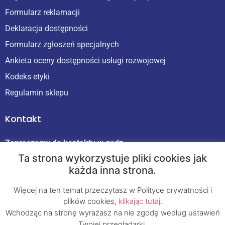
Formularz reklamacji
Deklaracja dostępności
Formularz zgłoszeń specjalnych
Ankieta oceny dostępności usługi rozwojowej
Kodeks etyki
Regulamin sklepu
Kontakt
Zapraszamy do kontaktu w godz.
9:00 - 17:00 od poniedziałku do piątku
Ta strona wykorzystuje pliki cookies jak
NIP 687-18-28-314
każda inna strona.
+48 693 875 253
Więcej na ten temat przeczytasz w Polityce prywatności i
kontakt@flow-szkolenia24.pl
plików cookies,
klikając tutaj
.
Wchodząc na stronę wyrażasz na nie zgodę według ustawień
Nr konta:
Twojej przeglądarki.