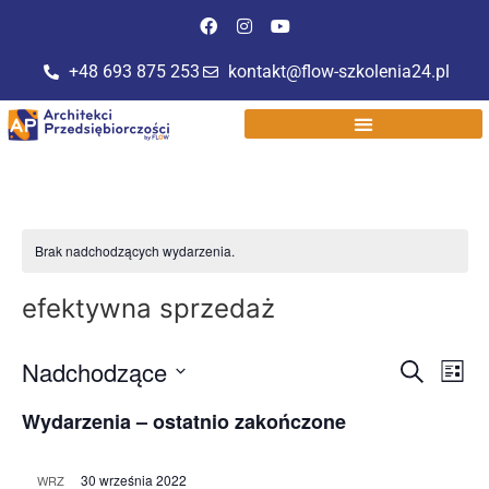
+48 693 875 253
kontakt@flow-szkolenia24.pl
Brak nadchodzących wydarzenia.
efektywna sprzedaż
Wyda
Wy
Nadchodzące
Szukaj
Lista
Wybierz
Wi
Nawi
datę.
Wydarzenia – ostatnio zakończone
na
po
30 września 2022
WRZ