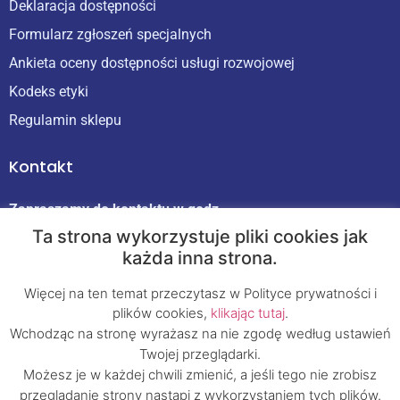
Deklaracja dostępności
Formularz zgłoszeń specjalnych
Ankieta oceny dostępności usługi rozwojowej
Kodeks etyki
Regulamin sklepu
Kontakt
Zapraszamy do kontaktu w godz.
9:00 - 17:00 od poniedziałku do piątku
Ta strona wykorzystuje pliki cookies jak
NIP 687-18-28-314
każda inna strona.
+48 693 875 253
Więcej na ten temat przeczytasz w Polityce prywatności i
kontakt@flow-szkolenia24.pl
plików cookies,
klikając tutaj
.
Wchodząc na stronę wyrażasz na nie zgodę według ustawień
Nr konta:
Twojej przeglądarki.
62 1140 2004 0000 3302 7835 5053
Możesz je w każdej chwili zmienić, a jeśli tego nie zrobisz
przeglądanie strony nastąpi z wykorzystaniem tych plików.