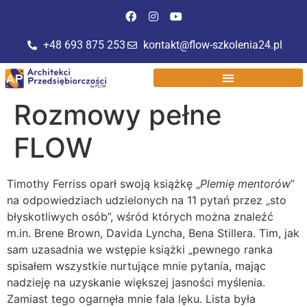
do
treści
+48 693 875 253
kontakt@flow-szkolenia24.pl
Rozmowy pełne
FLOW
Timothy Ferriss oparł swoją książkę „
Plemię mentorów
”
na odpowiedziach udzielonych na 11 pytań przez „sto
błyskotliwych osób”, wśród których można znaleźć
m.in. Brene Brown, Davida Lyncha, Bena Stillera. Tim, jak
sam uzasadnia we wstępie książki „pewnego ranka
spisałem wszystkie nurtujące mnie pytania, mając
nadzieję na uzyskanie większej jasności myślenia.
Zamiast tego ogarnęła mnie fala lęku. Lista była