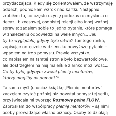
przytłaczająca. Kiedy się zorientowałem, że wstrzymuję
oddech, podniosłem wzrok nad kartki. Następnie
zrobiłem to, co często czynię podczas rozmyślania o
decyzji biznesowej, osobistej relacji albo innej ważnej
sprawie: zadałem sobie to jedno pytanie, które pomaga
w znalezieniu odpowiedzi na wiele innych…
Jak
by to wyglądało, gdyby było łatwe?
Tamtego ranka,
zapisując odręcznie w dzienniku powyższe pytanie –
wpadłem na trop pomysłu. Prawie wszystko,
co napisałem na tamtej stronie było bezwartościowe,
ale dostrzegłem na niej maleńkie ziarnko możliwość…
Co by było, gdybym zwołał plemię mentorów,
którzy mogliby mi pomóc
?”*
Ta sama myśl (chociaż książkę „Plemię mentorów”
zaczęłam czytać później niż powstał pomysł tej serii),
przyświecała mi tworząc
Rozmowy pełne FLOW
.
Zaprosiłam do współpracy
plemię mentorów
– są nimi
osoby prowadzące własne biznesy. Osoby te działają