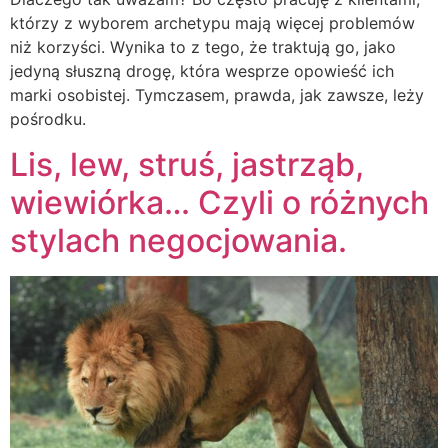
którzy z wyborem archetypu mają więcej problemów
niż korzyści. Wynika to z tego, że traktują go, jako
jedyną słuszną drogę, która wesprze opowieść ich
marki osobistej. Tymczasem, prawda, jak zawsze, leży
pośrodku.
Lis, lew, struś, jastrząb,
wiewiórka… Czyli o różnych
stylach negocjowania.