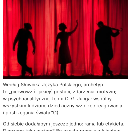
Według Słownika Języka Polskiego, archetyp
to „pierwowzór jakiejś postaci, zdarzenia, motywu;
w psychoanalitycznej teorii C. G. Junga: wspólny
wszystkim ludziom, dziedziczny wzorzec reagowania
i postrzegania świata.”(1)
Od siebie dodałabym jeszcze jedno: rama lub etykieta.
Dlaczego tak uważam? Bo często pracuję z klientami,