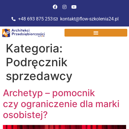
do
treści
+48 693 875 253
kontakt@flow-szkolenia24.pl
Kategoria:
Podręcznik
sprzedawcy
Archetyp – pomocnik
czy ograniczenie dla marki
osobistej?